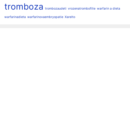
tromboza
trombozaudeti
vrozenatrombofilie
warfarin a dieta
warfarinadieta
warfarinovaembryopatie
Xarelto