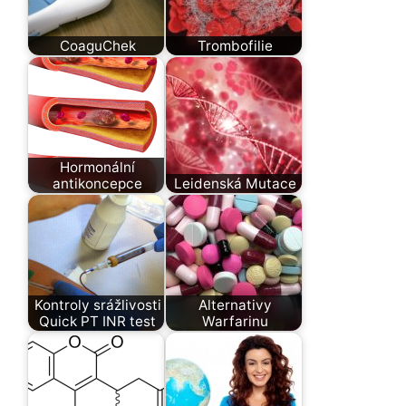
CoaguChek
Trombofilie
Hormonální
antikoncepce
Leidenská Mutace
Kontroly srážlivosti
Alternativy
Quick PT INR test
Warfarinu