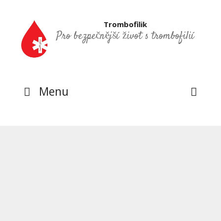
Přeskočit
na
Trombofilik
obsah
Pro bezpečnější život s trombofilií
Menu