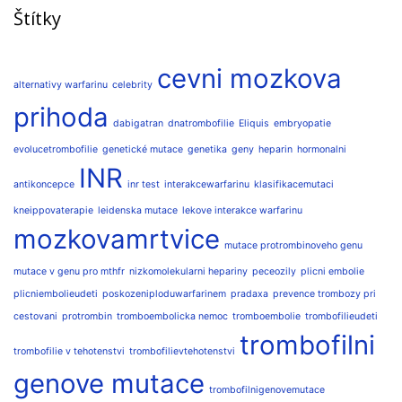
Štítky
cevni mozkova
alternativy warfarinu
celebrity
prihoda
dabigatran
dnatrombofilie
Eliquis
embryopatie
evolucetrombofilie
genetické mutace
genetika
geny
heparin
hormonalni
INR
antikoncepce
inr test
interakcewarfarinu
klasifikacemutaci
kneippovaterapie
leidenska mutace
lekove interakce warfarinu
mozkovamrtvice
mutace protrombinoveho genu
mutace v genu pro mthfr
nizkomolekularni hepariny
peceozily
plicni embolie
plicniembolieudeti
poskozeniploduwarfarinem
pradaxa
prevence trombozy pri
cestovani
protrombin
tromboembolicka nemoc
tromboembolie
trombofilieudeti
trombofilni
trombofilie v tehotenstvi
trombofilievtehotenstvi
genove mutace
trombofilnigenovemutace