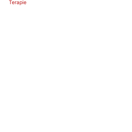
(Twitter)
Terapie